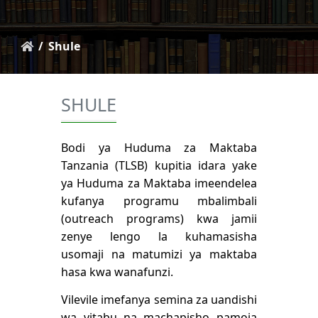
Shule
SHULE
Bodi ya Huduma za Maktaba
Tanzania (TLSB) kupitia idara yake
ya Huduma za Maktaba imeendelea
kufanya programu mbalimbali
(outreach programs) kwa jamii
zenye lengo la kuhamasisha
usomaji na matumizi ya maktaba
hasa kwa wanafunzi.
Vilevile imefanya semina za uandishi
wa vitabu na machapisho pamoja